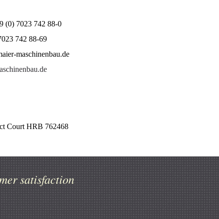
9 (0) 7023 742 88-0
 7023 742 88-69
aier-maschinenbau.de
schinenbau.de
strict Court HRB 762468
mer satisfaction